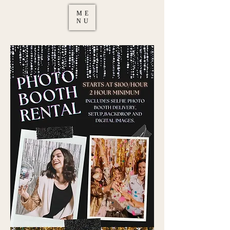
ME
NU